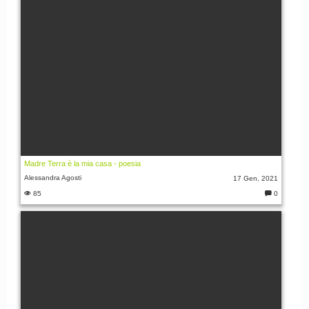
Madre Terra è la mia casa - poesia
Alessandra Agosti
17 Gen, 2021
85
0
C
o
m
m
e
nt
i: