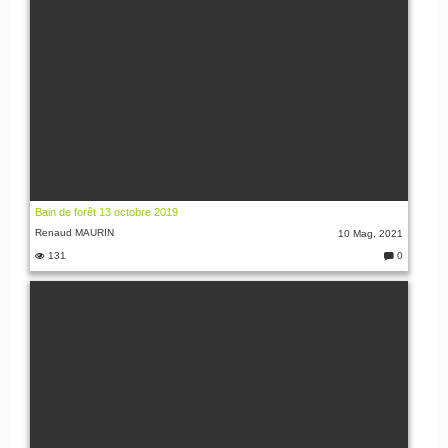
Bain de forêt 13 octobre 2019
Renaud MAURIN
10 Mag, 2021
131
0
C
o
m
m
e
nt
i: