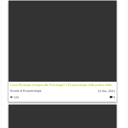
m
m
e
nt
i:
Cosa l'Ecologia insegna alla Psicologia? L'Ecopsicologia nella pratica dello psicologo in e outdoor.
Scuola di Ecopsicologia
13 Giu, 2021
124
0
C
o
m
m
e
nt
i: