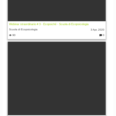
Webinar straordinario # 3 - Ecopsiché - Scuola di Ecopsicologia
Scuola di Ecopsicologia
3 Apr, 2020
90
0
C
o
m
m
e
nt
i: