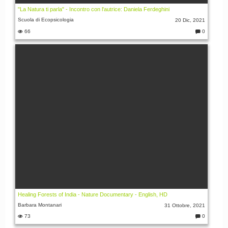
"La Natura ti parla" - Incontro con l'autrice: Daniela Ferdeghini
Scuola di Ecopsicologia
20 Dic, 2021
66
0
C
o
m
m
e
nt
i:
Healing Forests of India - Nature Documentary - English, HD
Barbara Montanari
31 Ottobre, 2021
73
0
C
o