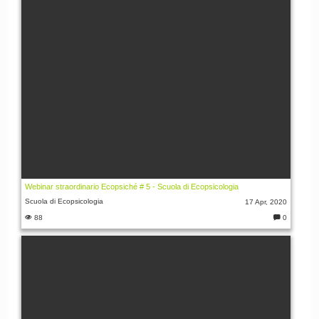
i:
Webinar straordinario Ecopsiché # 5 - Scuola di Ecopsicologia
Scuola di Ecopsicologia
17 Apr, 2020
88
0
C
o
m
m
e
nt
i: