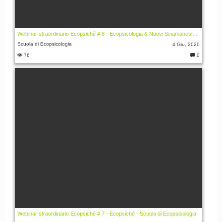
Webinar straordinario Ecopsiché # 8 - Ecopsicologia & Nuovi Sciamanesimi - Scuola di Ecopsicologia
Scuola di Ecopsicologia
4 Giu, 2020
76
0
C
o
m
m
e
nt
i:
Webinar straordinario Ecopsiché # 7 - Ecopsiché - Scuola di Ecopsicologia