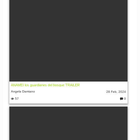
nt
i:
ANAMEI los guardianes del bosque TRAILER
Angela Damiano
28 Feb, 2024
57
0
C
o
m
m
e
nt
i: