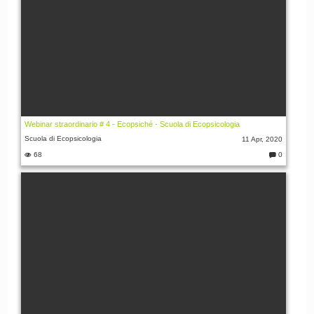
Webinar straordinario # 4 - Ecopsiché - Scuola di Ecopsicologia
Scuola di Ecopsicologia
11 Apr, 2020
68
0
C
o
m
m
e
nt
i: