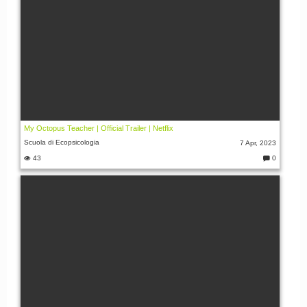
My Octopus Teacher | Official Trailer | Netflix
Scuola di Ecopsicologia
7 Apr, 2023
43
0
C
o
m
m
e
nt
i: