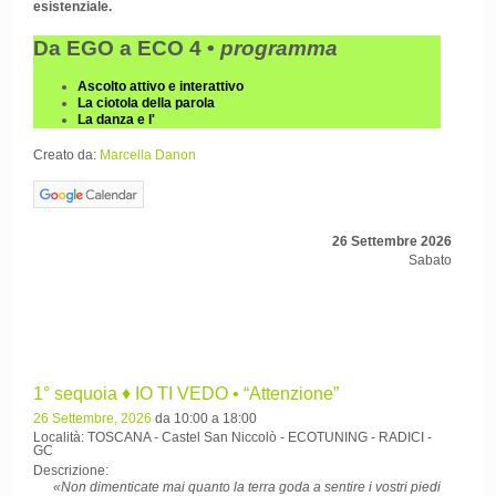
esistenziale.
Da EGO a ECO 4 •
programma
Ascolto attivo e interattivo
La ciotola della parola
La danza e l'
Creato da:
Marcella Danon
26 Settembre 2026
Sabato
1° sequoia ♦ IO TI VEDO • “Attenzione”
26 Settembre, 2026
da 10:00 a 18:00
Località: TOSCANA - Castel San Niccolò - ECOTUNING - RADICI -
GC
Descrizione:
«Non dimenticate mai quanto la terra goda a sentire i vostri piedi