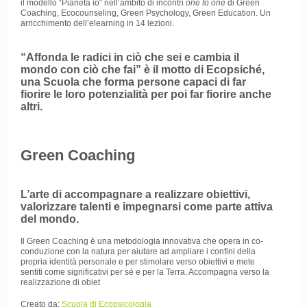
il modello “Pianeta io” nell’ambito di incontri
one to one
di Green
Coaching, Ecocounseling, Green Psychology, Green Education. Un
arricchimento dell’elearning in 14 lezioni.
“Affonda le radici in ciò che sei e cambia il
mondo con ciò che fai” è il motto di Ecopsiché,
una Scuola che forma persone capaci di far
fiorire le loro potenzialità per poi far fiorire anche
altri.
Green Coaching
L’arte di accompagnare a realizzare obiettivi,
valorizzare talenti e impegnarsi come parte attiva
del mondo.
Il Green Coaching è una metodologia innovativa che opera in co-
conduzione con la natura per aiutare ad ampliare i confini della
propria identità personale e per stimolare verso obiettivi e mete
sentiti come significativi per sé e per la Terra. Accompagna verso la
realizzazione di obiet
Creato da:
Scuola di Ecopsicologia