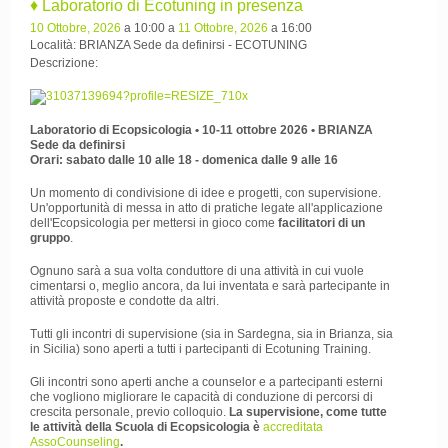
♦ Laboratorio di Ecotuning in presenza
10 Ottobre, 2026
a 10:00 a
11 Ottobre, 2026
a 16:00
Località: BRIANZA Sede da definirsi - ECOTUNING
Descrizione:
Laboratorio di Ecopsicologia • 10-11 ottobre 2026 • BRIANZA
Sede da definirsi
Orari: sabato dalle 10 alle 18 - domenica dalle 9 alle 16
Un momento di condivisione di idee e progetti, con supervisione.
Un'opportunità di messa in atto di pratiche legate all'applicazione
dell'Ecopsicologia per mettersi in gioco come
facilitatori di un
gruppo
.
Ognuno sarà a sua volta conduttore di una attività in cui vuole
cimentarsi o, meglio ancora, da lui inventata e sarà partecipante in
attività proposte e condotte da altri.
Tutti gli incontri di supervisione (sia in Sardegna, sia in Brianza, sia
in Sicilia) sono aperti a tutti i partecipanti di Ecotuning Training.
Gli incontri sono aperti anche a counselor e a partecipanti esterni
che vogliono migliorare le capacità di conduzione di percorsi di
crescita personale, previo colloquio.
La supervisione, come tutte
le attività della Scuola di Ecopsicologia è
accreditata
AssoCounseling
.