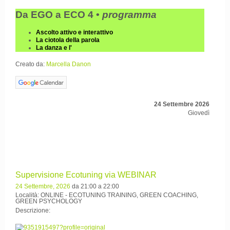
Da EGO a ECO 4 •
programma
Ascolto attivo e interattivo
La ciotola della parola
La danza e l'
Creato da:
Marcella Danon
24 Settembre 2026
Giovedì
Supervisione Ecotuning via WEBINAR
24 Settembre, 2026
da 21:00 a 22:00
Località: ONLINE - ECOTUNING TRAINING, GREEN COACHING,
GREEN PSYCHOLOGY
Descrizione: