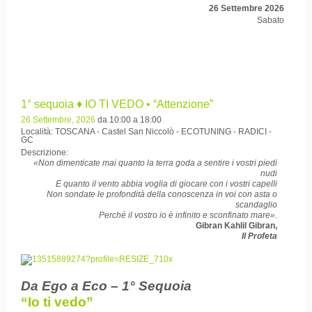
26 Settembre 2026
Sabato
1° sequoia ♦ IO TI VEDO • “Attenzione”
26 Settembre, 2026
da 10:00 a 18:00
Località: TOSCANA - Castel San Niccolò - ECOTUNING - RADICI -
GC
Descrizione:
«Non dimenticate mai quanto la terra goda a sentire i vostri piedi
nudi
E quanto il vento abbia voglia di giocare con i vostri capelli
Non sondate le profondità della conoscenza in voi con asta o
scandaglio
Perché il vostro io è infinito e sconfinato mare».
Gibran Kahlil Gibran,
Il Profeta
Da Ego a Eco – 1° Sequoia
“Io ti vedo”