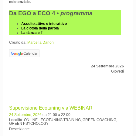
esistenziale.
Da EGO a ECO 4 •
programma
Ascolto attivo e interattivo
La ciotola della parola
La danza e l'
Creato da:
Marcella Danon
24 Settembre 2026
Giovedì
Supervisione Ecotuning via WEBINAR
24 Settembre, 2026
da 21:00 a 22:00
Località: ONLINE - ECOTUNING TRAINING, GREEN COACHING,
GREEN PSYCHOLOGY
Descrizione: