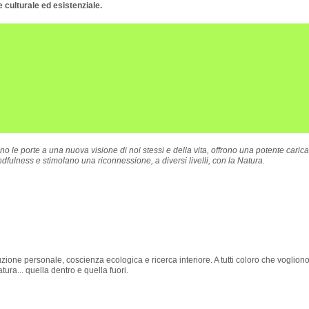
e culturale ed esistenziale.
no le porte a una nuova visione di noi stessi e della vita, offrono una potente caric
fulness e stimolano una riconnessione, a diversi livelli, con la Natura.
uzione personale, coscienza ecologica e ricerca interiore. A tutti coloro che vogliono
ura... quella dentro e quella fuori.