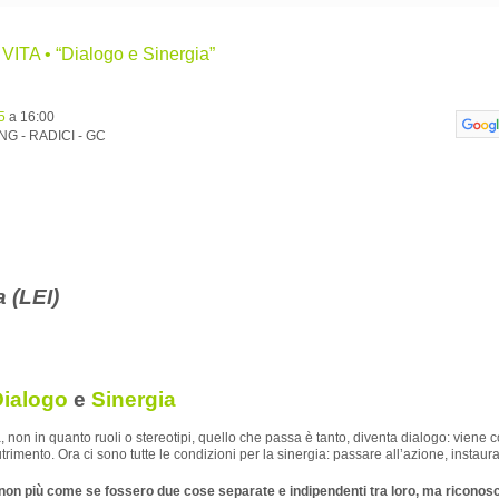
TA • “Dialogo e Sinergia”
5
a 16:00
ING - RADICI - GC
ia
(LEI)
Dialogo
e
Sinergia
non in quanto ruoli o stereotipi, quello che passa è tanto, diventa dialogo: viene c
rimento. Ora ci sono tutte le condizioni per la sinergia: passare all’azione, instaura
on più come se fossero due cose separate e indipendenti tra loro, ma riconosce