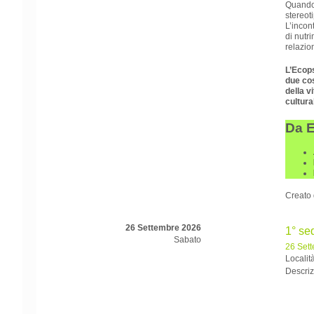
Quando 
stereot
L’incon
di nutr
relazion
L’Ecop
due cos
della v
cultura
Da 
Creato
26 Settembre 2026
1° se
Sabato
26 Set
Locali
Descriz