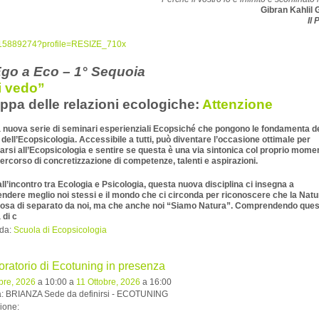
Gibran Kahlil 
Il 
go a Eco – 1° Sequoia
ti vedo”
appa delle relazioni ecologiche:
Attenzione
la nuova serie di seminari esperienziali Ecopsiché che pongono le fondamenta de
 dell’Ecopsicologia. Accessibile a tutti, può diventare l’occasione ottimale per
arsi all’Ecopsicologia e sentire se questa è una via sintonica col proprio momen
percorso di concretizzazione di competenze, talenti e aspirazioni.
ll’incontro tra Ecologia e Psicologia, questa nuova disciplina ci insegna a
dere meglio noi stessi e il mondo che ci circonda per riconoscere che la Nat
cosa di separato da noi, ma che anche noi “Siamo Natura”. Comprendendo ques
 di c
 da:
Scuola di Ecopsicologia
oratorio di Ecotuning in presenza
bre, 2026
a 10:00 a
11 Ottobre, 2026
a 16:00
tà: BRIANZA Sede da definirsi - ECOTUNING
ione: