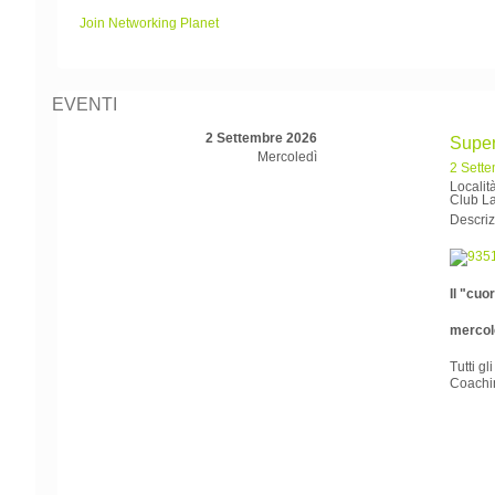
Join Networking Planet
EVENTI
2 Settembre 2026
Super
Mercoledì
2 Sett
Locali
Club La
Descriz
Il "cuo
mercole
Tutti g
Coachin