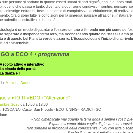
due persone si parlano in quanto esseri umani di pari dignità, non in quanto ruoli
ipi, quello che passa è tanto, diventa dialogo: viene condiviso il sentire, pensare, s
tro coinvolge entrambi, lascia un senso di compiutezza, di chiarimento, di realizzaz
imento. Ora ci sono tutte le condizioni per la sinergia: passare all’azione, instaurare
e autentica, costruttiva e di qualità.
sicologia è un modo di guardare l’essere umano e il mondo non più come se fo
e separate e indipendenti tra loro, ma riconoscendo quanto noi stessi siamo p
ita e di questo bel Pianeta verde e azzurro.
L’Ecopsicologia è l’inizio di una rivol
le ed esistenziale.
EGO a ECO 4 •
programma
Ascolto attivo e interattivo
La ciotola della parola
La danza e l'
 da:
Marcella Danon
quoia ♦ IO TI VEDO • “Attenzione”
tembre, 2026
da 10:00 a 18:00
tà: TOSCANA - Castel San Niccolò - ECOTUNING - RADICI - GC
ione:
«Non dimenticate mai quanto la terra goda a sentire i vostri pie
E quanto il vento abbia voglia di giocare con i vostri 
Non sondate le profondità della conoscenza in voi con asta o sca
Perché il vostro io è infinito e sconfinato