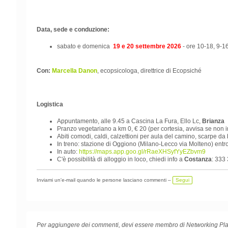
Data,
sede e conduzione:
sabato e domenica
19 e 20 settembre 2026
- ore 10-18, 9-
Con:
Marcella Danon
, ecopsicologa, direttrice di Ecopsiché
Logistica
Appuntamento, alle 9.45 a Cascina La Fura, Ello Lc,
Brianza
Pranzo vegetariano a km 0, € 20 (per cortesia, avvisa se non i
Abiti comodi, caldi, calzettioni per aula del camino, scarpe 
In treno: stazione di Oggiono (Milano-Lecco via Molteno) entro
In auto:
https://maps.app.goo.gl/rRaeXHSyfYyEZbvm9
C'è possibilità di alloggio in loco, chiedi info a
Costanza
: 333
Inviami un'e-mail quando le persone lasciano commenti –
Segui
Per aggiungere dei commenti, devi essere membro di Networking Pla