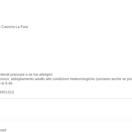
16 Cascina La Fura
ntendi pranzare o se hai allergie)
da bosco, abbigliamento adatto alle condizioni meteorologiche (usciamo anche se pio
 le 9.40
 3451313
net!