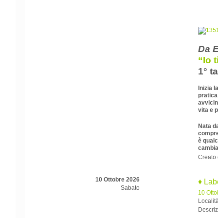
Da E
“Io 
1° t
Inizia 
pratica
avvicin
vita e 
Nata da
compren
è qual
cambia
Creato
10 Ottobre 2026
♦ Lab
Sabato
10 Otto
Locali
Descriz