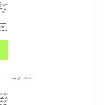
 o
ognare.
ione,
 una
ssero
arte
uzione
di nudi
capelli
ndaglio
 mare».