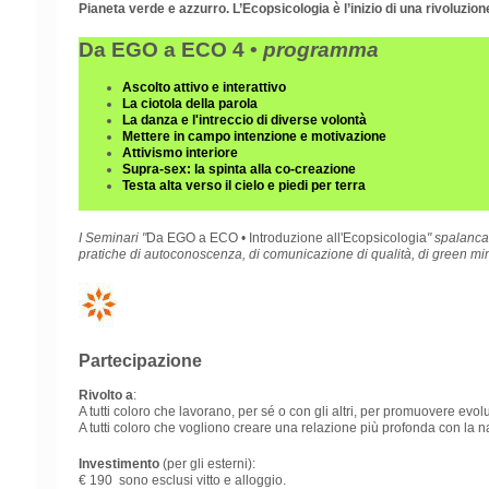
Pianeta verde e azzurro.
L’Ecopsicologia è l’inizio di una rivoluzion
Da EGO a ECO 4 •
programma
Ascolto attivo e interattivo
La ciotola della parola
La danza e l'intreccio di diverse volontà
Mettere in campo intenzione e motivazione
Attivismo interiore
Supra-sex: la spinta alla co-creazione
Testa alta verso il cielo e piedi per terra
I Seminari "
Da EGO a ECO • Introduzione all'Ecopsicologia
" spalanca
pratiche di autoconoscenza, di comunicazione di qualità, di green mind
Partecipazione
Rivolto a
:
A tutti coloro che lavorano, per sé o con gli altri, per promuovere evol
A tutti coloro che vogliono creare una relazione più profonda con la nat
Investimento
(per gli esterni):
€ 190 sono esclusi vitto e alloggio.