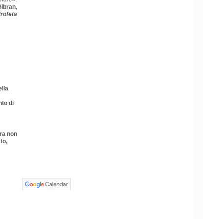
Gibran,
Profeta
lla
to di
ura non
to,